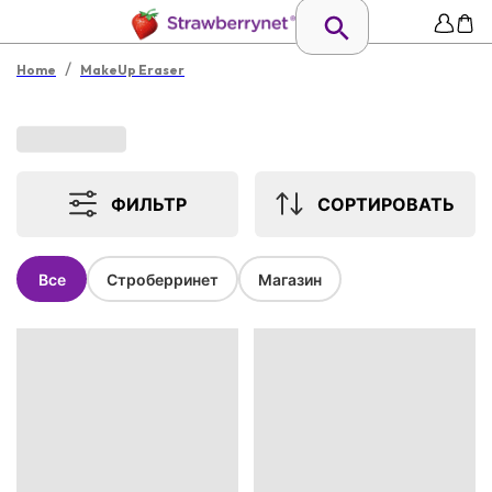
/
Home
MakeUp Eraser
ФИЛЬТР
СОРТИРОВАТЬ
Все
Строберринет
Магазин