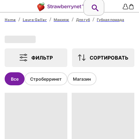
/
/
/
/
Home
Laura Geller
Макияж
Для губ
Губная помада
ФИЛЬТР
СОРТИРОВАТЬ
Все
Строберринет
Магазин