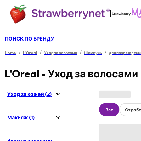
|
ПОИСК ПО БРЕНДУ
/
/
/
/
Home
L'Oreal
Уход за волосами
Шампунь
для поврежденн
L'Oreal - Уход за волосами
Уход за кожей (2)
Все
Стробе
Макияж (1)
Уход за волосами