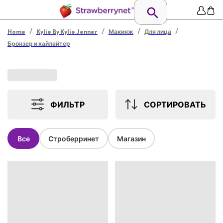
/
/
/
/
Home
Kylie By Kylie Jenner
Макияж
Для лица
Бронзер и хайлайтер
ФИЛЬТР
СОРТИРОВАТЬ
Все
Строберринет
Магазин