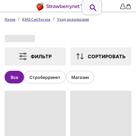
/
/
Home
KMS California
Уход за волосами
ФИЛЬТР
СОРТИРОВАТЬ
Все
Строберринет
Магазин