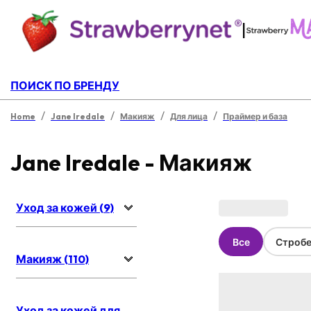
|
ПОИСК ПО БРЕНДУ
/
/
/
/
Home
Jane Iredale
Макияж
Для лица
Праймер и база
Jane Iredale - Макияж
Уход за кожей (9)
Все
Стробе
Макияж (110)
Уход за кожей для