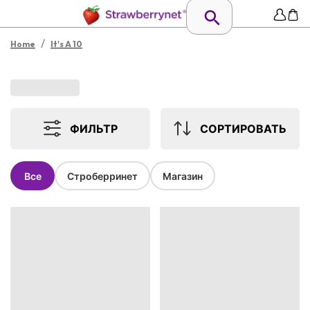
/
Home
It's A 10
ФИЛЬТР
СОРТИРОВАТЬ
Все
Строберринет
Магазин