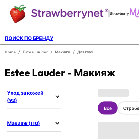
|
ПОИСК ПО БРЕНДУ
/
/
/
Home
Estee Lauder
Макияж
Для глаз
Estee Lauder - Макияж
Уход за кожей
(92)
Все
Стробе
Макияж (110)