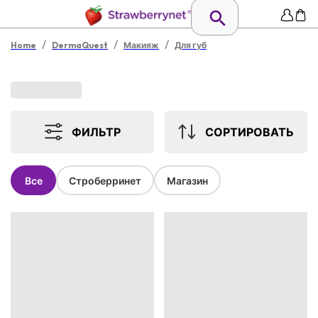
/
/
/
Home
DermaQuest
Макияж
Для губ
ФИЛЬТР
СОРТИРОВАТЬ
Все
Строберринет
Магазин