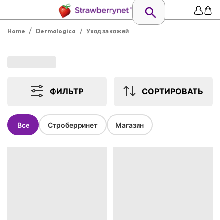
/
/
Home
Dermalogica
Уход за кожей
ФИЛЬТР
СОРТИРОВАТЬ
Все
Строберринет
Магазин