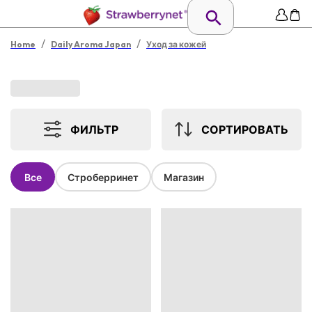
/
/
Home
Daily Aroma Japan
Уход за кожей
ФИЛЬТР
СОРТИРОВАТЬ
Все
Строберринет
Магазин