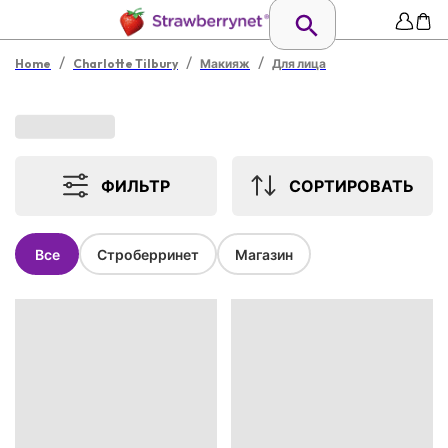
/
/
/
Home
Charlotte Tilbury
Макияж
Для лица
ФИЛЬТР
СОРТИРОВАТЬ
Все
Строберринет
Магазин