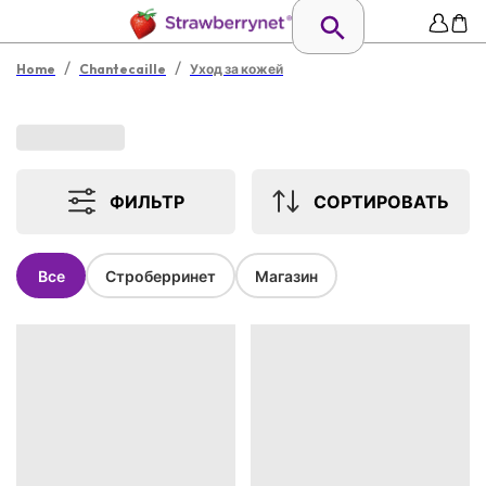
/
/
Home
Chantecaille
Уход за кожей
ФИЛЬТР
СОРТИРОВАТЬ
Все
Строберринет
Магазин