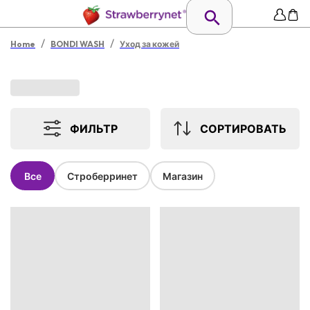
/
/
Home
BONDI WASH
Уход за кожей
ФИЛЬТР
СОРТИРОВАТЬ
Все
Строберринет
Магазин