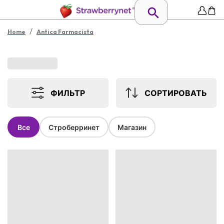
/
Home
Antica Farmacista
ФИЛЬТР
СОРТИРОВАТЬ
Все
Строберринет
Магазин