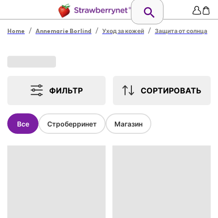
/
/
/
Home
Annemarie Borlind
Уход за кожей
Защита от солнца
ФИЛЬТР
СОРТИРОВАТЬ
Все
Строберринет
Магазин