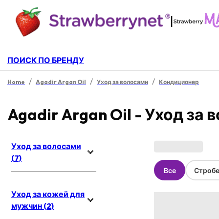
|
ПОИСК ПО БРЕНДУ
/
/
/
Home
Agadir Argan Oil
Уход за волосами
Кондиционер
Agadir Argan Oil - Уход за
Уход за волосами
(7)
Все
Стробе
Уход за кожей для
мужчин (2)