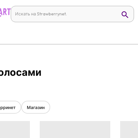
 волосами
рринет
Магазин