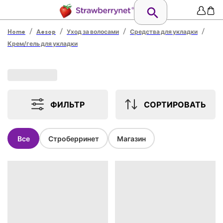
/
/
/
/
Home
Aesop
Уход за волосами
Средства для укладки
Крем/гель для укладки
ФИЛЬТР
СОРТИРОВАТЬ
Все
Строберринет
Магазин