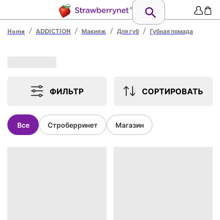
/
/
/
/
Home
ADDICTION
Макияж
Для губ
Губная помада
ФИЛЬТР
СОРТИРОВАТЬ
Все
Строберринет
Магазин