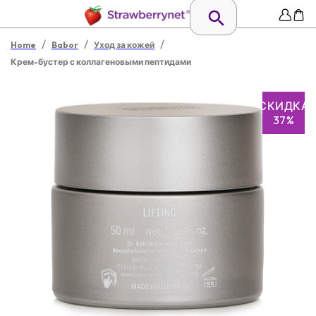
/
/
/
Home
Babor
Уход за кожей
Крем-бустер с коллагеновыми пептидами
СКИДКА
37%