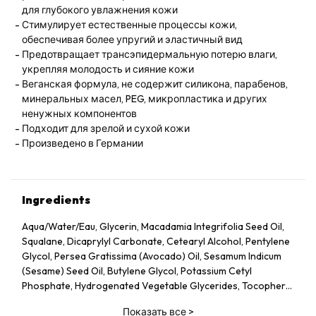
для глубокого увлажнения кожи
Стимулирует естественные процессы кожи,
обеспечивая более упругий и эластичный вид
Предотвращает трансэпидермальную потерю влаги,
укрепляя молодость и сияние кожи
Веганская формула, не содержит силикона, парабенов,
минеральных масел, PEG, микропластика и других
ненужных компонентов
Подходит для зрелой и сухой кожи
Произведено в Германии
Ingredients
Aqua/Water/Eau, Glycerin, Macadamia Integrifolia Seed Oil,
Squalane, Dicaprylyl Carbonate, Cetearyl Alcohol, Pentylene
Glycol, Persea Gratissima (Avocado) Oil, Sesamum Indicum
(Sesame) Seed Oil, Butylene Glycol, Potassium Cetyl
Phosphate, Hydrogenated Vegetable Glycerides, Tocopheryl
Acetate, Fucus Vesiculosus Extract, Fumaria Officinalis
Показать все
>
Extract, Nasturtium Officinale Extract, Panax Ginseng Root