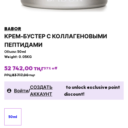
BABOR
КРЕМ-БУСТЕР С КОЛЛАГЕНОВЫМИ
ПЕПТИДАМИ
Объем: 50ml
Weight: 0.05KG
52 742,00 тңг
37
% off
РРЦ 83 717,00 тңг
СОЗДАТЬ
to unlock exclusive point
Войти
/
АККАУНТ
discount!
50ml