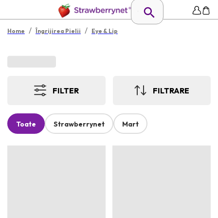
/
/
Home
Îngrijirea Pielii
Eye & Lip
FILTER
FILTRARE
Toate
Strawberrynet
Mart