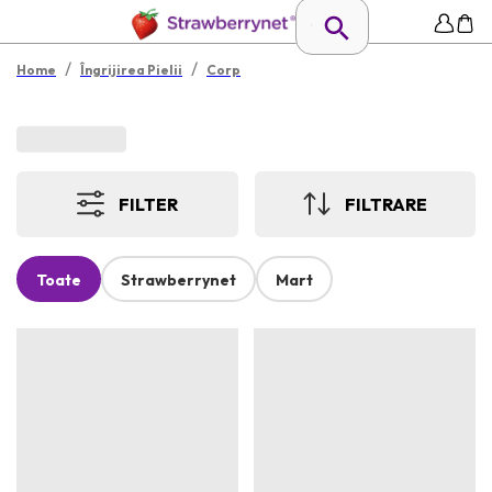
/
/
Home
Îngrijirea Pielii
Corp
FILTER
FILTRARE
Toate
Strawberrynet
Mart