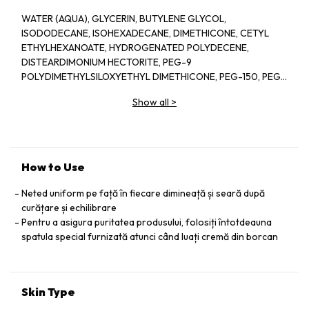
WATER (AQUA), GLYCERIN, BUTYLENE GLYCOL,
ISODODECANE, ISOHEXADECANE, DIMETHICONE, CETYL
ETHYLHEXANOATE, HYDROGENATED POLYDECENE,
DISTEARDIMONIUM HECTORITE, PEG-9
POLYDIMETHYLSILOXYETHYL DIMETHICONE, PEG-150, PEG-
8 DIISOSTEARATE, PHENOXYETHANOL, METHYLPARABEN,
Show all
>
ETHYLPARABEN, PHYTOSTERYL MACADAMIATE, SODIUM
CITRATE, FRAGRANCE (PARFUM), TRISODIUM EDTA,
TOCOPHERYL ACETATE, STEARYL GLYCYRRHETINATE,
HYDROXYPROLINE, CITRIC ACID, SODIUM METAPHOSPHATE,
BENZYL BENZOATE, ALPHA-ISOMETHYL IONONE,
How to Use
BUTYLPHENYL METHYLPROPIONAL, HEXYL CINNAMAL,
LINALOOL, LIMONENE, SODIUM ACETYLATED HYALURONATE,
Neted uniform pe față în fiecare dimineață și seară după
CITRONELLOL, GERANIOL, SACCHAROMYCES FERMENT
curățare și echilibrare
LYSATE FILTRATE, RUBUS IDAEUS (RASPBERRY) FRUIT
Pentru a asigura puritatea produsului, folosiți întotdeauna
EXTRACT, IRON OXIDES (CI 77492), SYZYGIUM JAMBOS LEAF
spatula special furnizată atunci când luați cremă din borcan
EXTRACT, IRON OXIDES (CI 77491), TOCOPHEROL
Skin Type