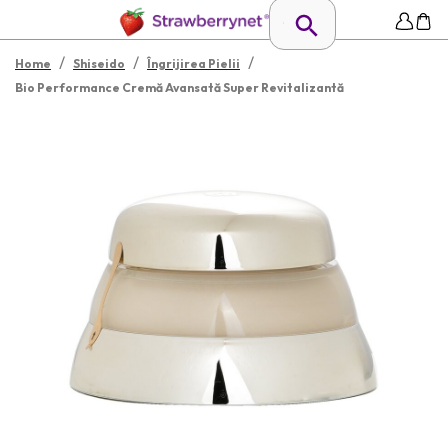
/
/
/
Home
Shiseido
Îngrijirea Pielii
Bio Performance Cremă Avansată Super Revitalizantă