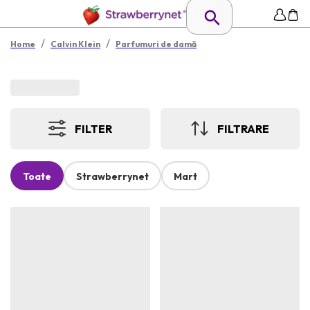
/
/
Home
Calvin Klein
Parfumuri de damă
FILTER
FILTRARE
Toate
Strawberrynet
Mart