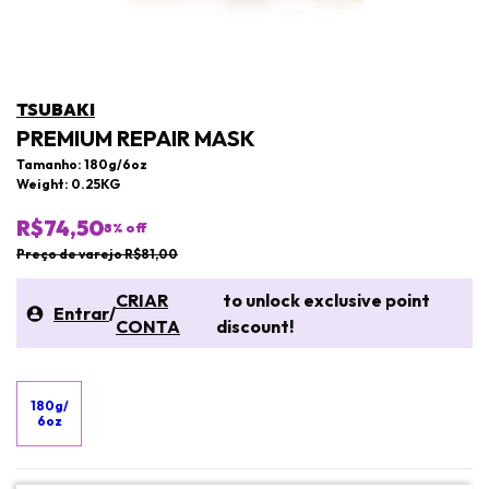
TSUBAKI
PREMIUM REPAIR MASK
Tamanho: 180g/6oz
Weight: 0.25KG
R$74,50
8
% off
Preço de varejo R$81,00
CRIAR
to unlock exclusive point
Entrar
/
CONTA
discount!
180g/
6oz