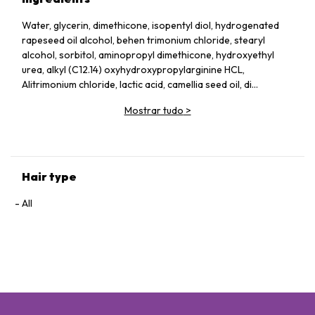
Water, glycerin, dimethicone, isopentyl diol, hydrogenated
rapeseed oil alcohol, behen trimonium chloride, stearyl
alcohol, sorbitol, aminopropyl dimethicone, hydroxyethyl
urea, alkyl (C12.14) oxyhydroxypropylarginine HCL,
Alitrimonium chloride, lactic acid, camellia seed oil, di
(phytosteryl / octyldodecyl) lauroylglutamate, lysine
Mostrar tudo
>
dilauroylglutamate Na, royal jelly extract, Na acetyl
hyaluronate, hydrolyzed conchiolin, isopropanol, cetanol,
octyldodecanol, ethanol, citric acid , ammonium lactate, BG,
DPG, AMP, amodimethicone, PPG-2-Desesu -12, tocopherol,
phenoxyethanol, benzoic acid Na, perfume, red 227, yellow 4.
Hair type
All