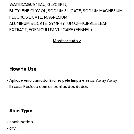
WATER/AQUA/ EAU, GLYCERIN,
BUTYLENE GLYCOL, SODIUM SILICATE, SODIUM MAGNESIUM
FLUOROSILICATE, MAGNESIUM
ALUMINUM SILICATE, SYMPHYTUM OFFICINALE LEAF
EXTRACT, FOENICULUM VULGARE (FENNEL)
SEED EXTRACT, MEDICAGO SATIVA (ALFALFA) SEED
Mostrar tudo
>
EXTRACT, ARGANIA SPINOSA KERNEL EXTRACT,
HYDROLYZED LUPINE PROTEIN, PALMITOYL TETRAPEPTIDE-
7, DIPEPTIDE-2, PANTHENOL, TOCOPHERYL ACETATE,
RETINYL PALMITATE, ASCORBYL
PALMITATE, PHOSPHOLIPIDS, CHONDRUS CRISPUS
How to Use
(CARRAGEENAN), HESPERIDIN METHYL CHALCONE,
STEARETH-20, SODIUM COCOYL GLUTAMATE, DISODIUM
Aplique uma camada fina na pele limpa e seca. Away Away
EDTA, BHT, PHENOXYETHANOL, METHYLPARABEN,
Excess Resíduo com as pontas dos dedos
PROPYLPARABEN, ETHYLPARABEN, BUTYL
PARABEN, ISOBUTYLPARABEN.
Skin Type
combination
dry