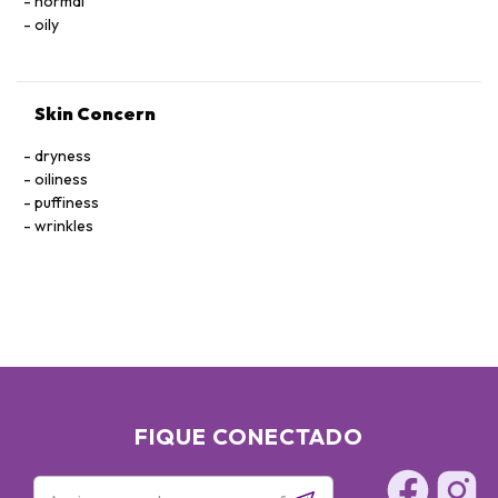
normal
oily
Skin Concern
dryness
oiliness
puffiness
wrinkles
FIQUE CONECTADO