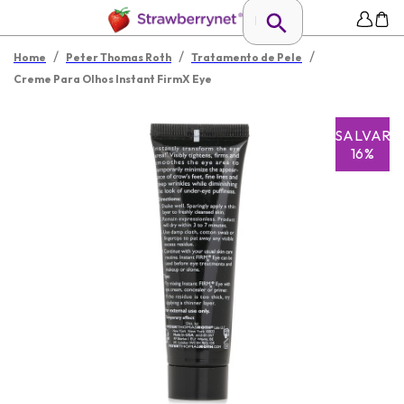
/
/
/
Home
Peter Thomas Roth
Tratamento de Pele
Creme Para Olhos Instant FirmX Eye
SALVAR
16%