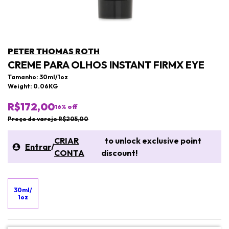
PETER THOMAS ROTH
CREME PARA OLHOS INSTANT FIRMX EYE
Tamanho: 30ml/1oz
Weight: 0.06KG
R$172,00
16
% off
Preço de varejo R$205,00
CRIAR
to unlock exclusive point
Entrar
/
CONTA
discount!
30ml/
1oz