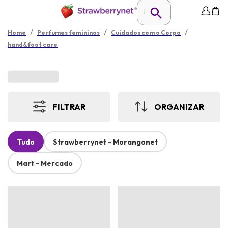
/
/
/
Home
Perfumes femininos
Cuidados com o Corpo
hand&foot care
FILTRAR
ORGANIZAR
Tudo
Strawberrynet - Morangonet
Mart - Mercado