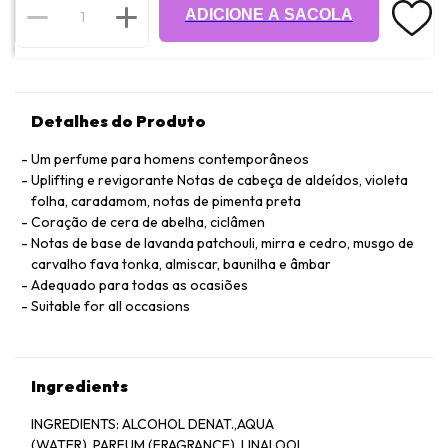
ADICIONE A SACOLA
Detalhes do Produto
Um perfume para homens contemporâneos
Uplifting e revigorante Notas de cabeça de aldeídos, violeta
folha, caradamom, notas de pimenta preta
Coração de cera de abelha, ciclâmen
Notas de base de lavanda patchouli, mirra e cedro, musgo de
carvalho fava tonka, almiscar, baunilha e âmbar
Adequado para todas as ocasiões
Suitable for all occasions
Ingredients
INGREDlENTS: ALCOHOL DENAT.,AQUA
(WATER). PARFUM (FRAGRANCE), LINALOOL,