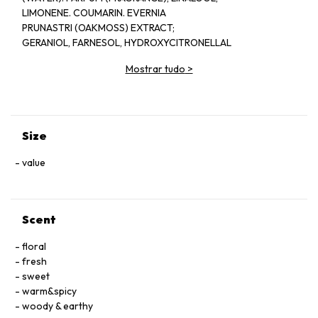
LIMONENE. COUMARIN. EVERNIA
PRUNASTRI (OAKMOSS) EXTRACT;
GERANIOL, FARNESOL, HYDROXYCITRONELLAL
EUGENOL, CITRAL, CINNAMAL, ISOEUGENOL,
Mostrar tudo
>
BENZYL BENZOATE, CITRONELLOL.
Size
value
Scent
floral
fresh
sweet
warm&spicy
woody & earthy