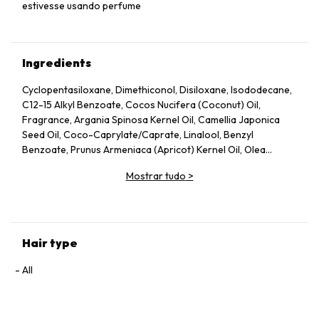
estivesse usando perfume
Ingredients
Cyclopentasiloxane, Dimethiconol, Disiloxane, Isododecane,
C12-15 Alkyl Benzoate, Cocos Nucifera (Coconut) Oil,
Fragrance, Argania Spinosa Kernel Oil, Camellia Japonica
Seed Oil, Coco-Caprylate/Caprate, Linalool, Benzyl
Benzoate, Prunus Armeniaca (Apricot) Kernel Oil, Olea
Europaea (Olive) Fruit Oil, Simmondsia Chinensis (Jojoba)
Mostrar tudo
>
Seed Oil, Citronellol, Geraniol, Alpha-Isomethyl Ionone,
Coumarin, Hexyl Cinnamal, Hydroxycitronellal, Glycolipids,
Sclerocarya Birrea Seed Oil
Hair type
All