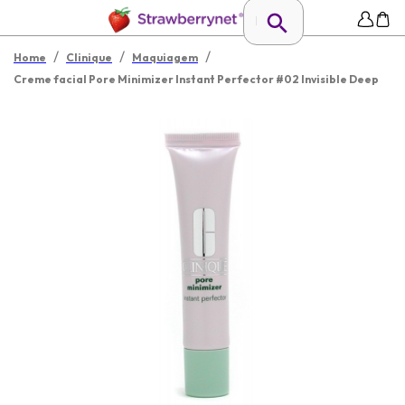
/
/
/
Home
Clinique
Maquiagem
Creme facial Pore Minimizer Instant Perfector #02 Invisible Deep