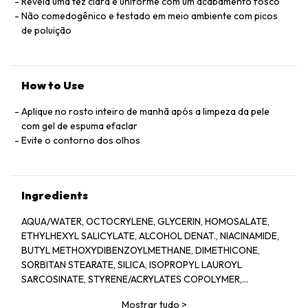
Revela uma tez clara e uniforme com um acabamento fosco
Não comedogênico e testado em meio ambiente com picos
de poluição
How to Use
Aplique no rosto inteiro de manhã após a limpeza da pele
com gel de espuma efaclar
Evite o contorno dos olhos
Ingredients
AQUA/WATER, OCTOCRYLENE, GLYCERIN, HOMOSALATE,
ETHYLHEXYL SALICYLATE, ALCOHOL DENAT., NIACINAMIDE,
BUTYL METHOXYDIBENZOYLMETHANE, DIMETHICONE,
SORBITAN STEARATE, SILICA, ISOPROPYL LAUROYL
SARCOSINATE, STYRENE/ACRYLATES COPOLYMER,
PROPYLENE GLYCOL, POTASSIUM CETYL PHOSPHATE,
Mostrar tudo
>