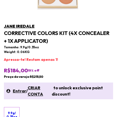
JANE IREDALE
CORRECTIVE COLORS KIT (4X CONCEALER
+ 1X APPLICATOR)
Tamanho: 9.9g/0.35oz
Weight: 0.06KG
Apressa-te! Restam apenas 1!
R$184,00
15
% off
Preço de varejo R$215,50
CRIAR
to unlock exclusive point
Entrar
/
CONTA
discount!
9.9g/
0.35oz