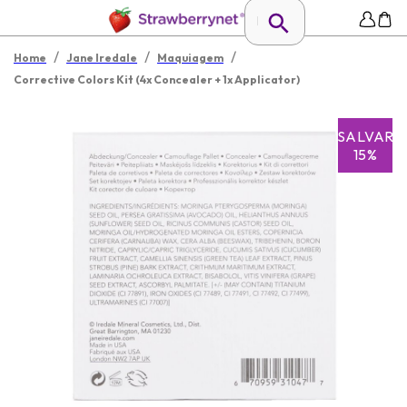
/
/
/
Home
Jane Iredale
Maquiagem
Corrective Colors Kit (4x Concealer + 1x Applicator)
SALVAR
15%