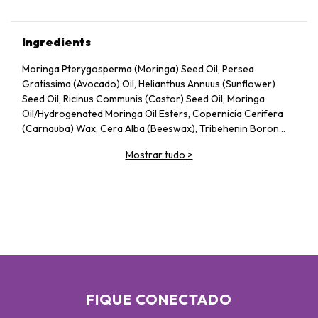
Ingredients
Moringa Pterygosperma (Moringa) Seed Oil, Persea
Gratissima (Avocado) Oil, Helianthus Annuus (Sunflower)
Seed Oil, Ricinus Communis (Castor) Seed Oil, Moringa
Oil/Hydrogenated Moringa Oil Esters, Copernicia Cerifera
(Carnauba) Wax, Cera Alba (Beeswax), Tribehenin Boron
Nitride, Caprylic/Capric Triglyceride, Cucumis Sativus
Mostrar tudo
>
(Cucumber) Fruit Extract, Camellia Sinensis (Green Tea) Leaf
Extract, Pinus Strobus (Pine) Bark Extract, Crithmum
Maritimum Extract, Laminaria Ochroleuca Extract, Bisabolol,
Vitis Vinifera (Grape) Seed Extract Ascorbyl Palmitate, May
Contain: Titanium Dioxide (CI 77891) Iron Oxides (CI 77489, CI
77491, CI 77492, CI 77499) Ultramarines (CI 77007)
FIQUE CONECTADO