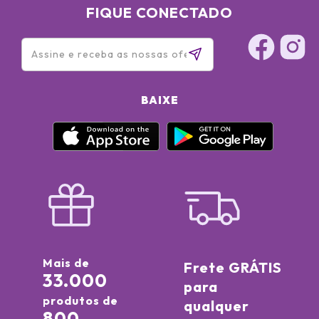
(Ci 77491), Iron Oxides (Ci 77492) <ILN47235>
FIQUE CONECTADO
BAIXE
Mais de
Frete GRÁTIS
33.000
para
produtos de
qualquer
800