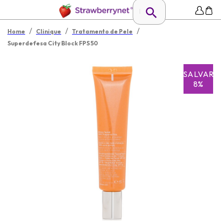
/
/
/
Home
Clinique
Tratamento de Pele
Superdefesa City Block FPS 50
SALVAR
8%