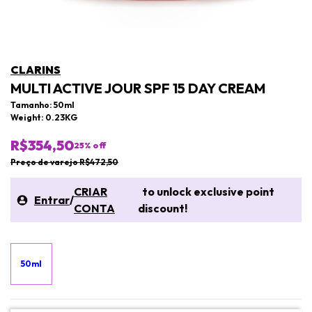
CLARINS
MULTI ACTIVE JOUR SPF 15 DAY CREAM
Tamanho: 50ml
Weight: 0.23KG
R$354,50
25
% off
Preço de varejo R$472,50
CRIAR
to unlock exclusive point
Entrar
/
CONTA
discount!
50ml