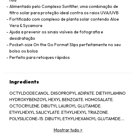
nua"
Alimentado pelo Complexo Sunfilter, uma combinação de
filtro solar para proteção ideal contra os raios UVA/UVB
Fortificado com complexo de planta solar contendo Aloe
Vera & Sycamore
Ajuda a prevenir os sinais visíveis de fotografia e
desidratação
Pocket-size On the Go Format Slips perfeitamente no seu
bolso ou bolsa
Perfeito para retoques rápidos
Ingredients
OCTYLDODECANOL. DIISOPROPYL ADIPATE. DIETHYLAMINO
HYDROXYBENZOYL HEXYL BENZOATE. HOMOSALATE.
OCTOCRYLENE. DIBUTYL LAUROYL GLUTAMIDE.
ETHYLHEXYL SALICYLATE. ETHYLHEXYL TRIAZONE.
POLYSILICONE-15. DIBUTYL ETHYLHEXANOYL GLUTAMIDE.
BIS-ETHYLHEXYLOXYPHENOL METHOXYPHENYL TRIAZINE.
Mostrar tudo
>
POLYESTER-7. DIBUTYL ADIPATE. NEOPENTYL GLYCOL