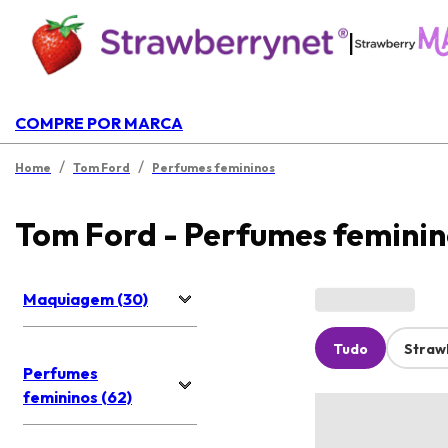
|
COMPRE POR MARCA
/
/
Home
Tom Ford
Perfumes femininos
Tom Ford - Perfumes feminin
Maquiagem (30)
Tudo
Straw
Perfumes
femininos (62)