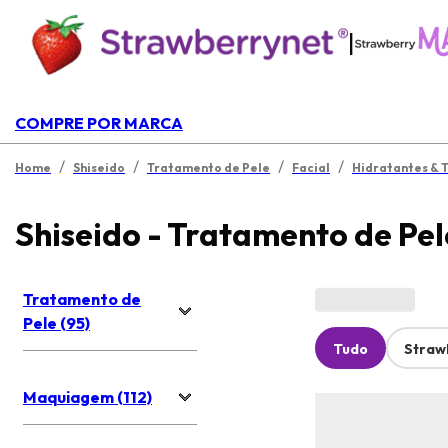
|
COMPRE POR MARCA
/
/
/
/
Home
Shiseido
Tratamento de Pele
Facial
Hidratantes & 
Shiseido - Tratamento de Pel
Tratamento de
Pele (95)
Tudo
Straw
Maquiagem (112)