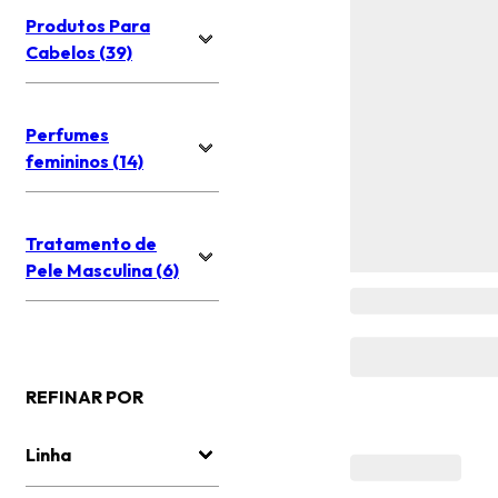
Produtos Para
Cabelos (39)
Perfumes
femininos (14)
Tratamento de
Pele Masculina (6)
REFINAR POR
Linha