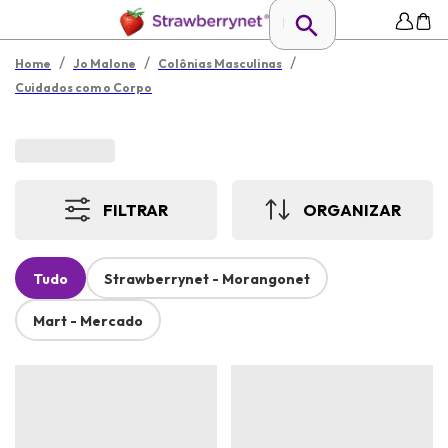
/
/
/
Home
Jo Malone
Colônias Masculinas
Cuidados com o Corpo
FILTRAR
ORGANIZAR
Tudo
Strawberrynet - Morangonet
Mart - Mercado