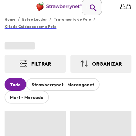
/
/
/
Home
Estee Lauder
Tratamento de Pele
Kits de Cuidados com a Pele
FILTRAR
ORGANIZAR
Tudo
Strawberrynet - Morangonet
Mart - Mercado