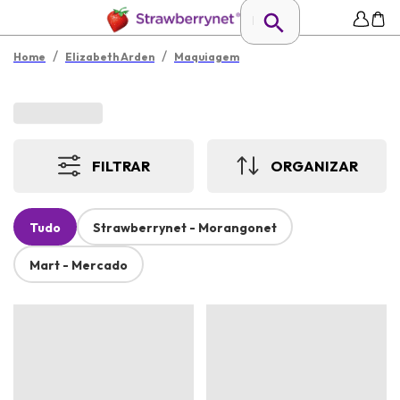
/
/
Home
Elizabeth Arden
Maquiagem
FILTRAR
ORGANIZAR
Tudo
Strawberrynet - Morangonet
Mart - Mercado