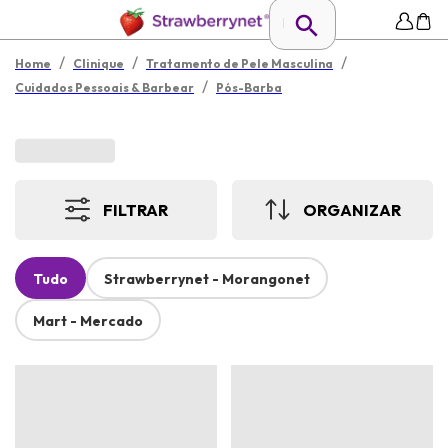
/
/
/
Home
Clinique
Tratamento de Pele Masculina
/
Cuidados Pessoais & Barbear
Pós-Barba
FILTRAR
ORGANIZAR
Tudo
Strawberrynet - Morangonet
Mart - Mercado