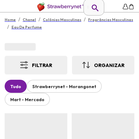
/
/
/
Home
Chanel
Colônias Masculinas
Fragrâncias Masculinas
/
Eau De Perfume
FILTRAR
ORGANIZAR
Tudo
Strawberrynet - Morangonet
Mart - Mercado