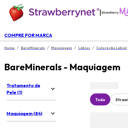
|
COMPRE POR MARCA
/
/
/
/
Home
BareMinerals
Maquiagem
Lábios
Coloração Labial
BareMinerals - Maquiagem
Tratamento de
Pele (1)
Tudo
Straw
Maquiagem (84)