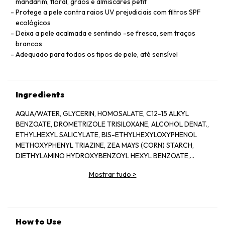
mandarim, floral, grãos e almíscares petit
Protege a pele contra raios UV prejudiciais com filtros SPF
ecológicos
Deixa a pele acalmada e sentindo -se fresca, sem traços
brancos
Adequado para todos os tipos de pele, até sensível
Ingredients
AQUA/WATER, GLYCERIN, HOMOSALATE, C12-15 ALKYL
BENZOATE, DROMETRIZOLE TRISILOXANE, ALCOHOL DENAT.,
ETHYLHEXYL SALICYLATE, BIS-ETHYLHEXYLOXYPHENOL
METHOXYPHENYL TRIAZINE, ZEA MAYS (CORN) STARCH,
DIETHYLAMINO HYDROXYBENZOYL HEXYL BENZOATE,
ETHYLHEXYL TRIAZONE, PROPYLENE GLYCOL,
Mostrar tudo
>
TRIETHANOLAMINE, PARFUM/FRAGRANCE, SODIUM
STEAROYL GLUTAMATE, SYNTHETIC WAX,
TEREPHTHALYLIDENE DICAMPHOR SULFONIC ACID, STEARIC
ACID, PALMITIC ACID, PEG-100 STEARATE, GLYCERYL
STEARATE, CAPRYLYL GLYCOL, ACRYLATES/C10-30 ALKYL
How to Use