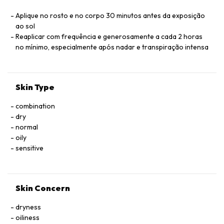
ACRYLATE CROSSPOLYMER, XANTHAN GUM, VITREOSCILLA
FERMENT, MYRISTIC ACID
Aplique no rosto e no corpo 30 minutos antes da exposição
ao sol
Reaplicar com frequência e generosamente a cada 2 horas
no mínimo, especialmente após nadar e transpiração intensa
Skin Type
combination
dry
normal
oily
sensitive
Skin Concern
dryness
oiliness