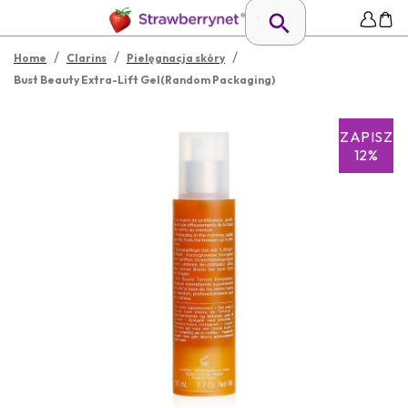
/
/
/
Home
Clarins
Pielęgnacja skóry
Bust Beauty Extra-Lift Gel(Random Packaging)
ZAPISZ
12%