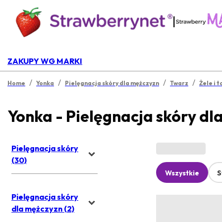
|
ZAKUPY WG MARKI
/
/
/
/
Home
Yonka
Pielęgnacja skóry dla mężczyzn
Twarz
Żele i t
Yonka - Pielęgnacja skóry dl
Pielęgnacja skóry
(30)
Wszystkie
S
Pielęgnacja skóry
dla mężczyzn (2)