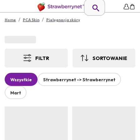
/
/
Home
PCA Skin
Pielęgnacja skóry
FILTR
SORTOWANIE
Wszystkie
Strawberrynet -> Strawberrynet
Mart