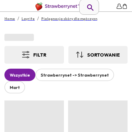
/
/
Home
Layrite
Pielęgnacja skóry dla mężczyzn
FILTR
SORTOWANIE
Wszystkie
Strawberrynet -> Strawberrynet
Mart