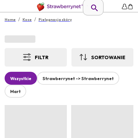
/
/
Home
Kose
Pielęgnacja skóry
FILTR
SORTOWANIE
Wszystkie
Strawberrynet -> Strawberrynet
Mart