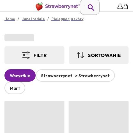
/
/
Home
Jane Iredale
Pielęgnacja skóry
FILTR
SORTOWANIE
Wszystkie
Strawberrynet -> Strawberrynet
Mart